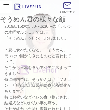
お問い合わせ
そうめん君の様々な顔
2019/8/15(木)5:30〜,6:30〜の『カレン
の木曜マルシェ』では、
「そうめん」をPick　Upしました。
＊夏に食べたくなる、「そうめん」
元々は中国からきたものだと言われて
いて、
そこから日本を含めアジアに広まって
きました。
特に韓国では、そうめんは、「ソミョ
ン」と呼ばれ、日常的に食べる文化が
あります。
特にお祝いなどハレの食べ物とされ、
結婚式などのお祝い事の席や、
それが終わった後に振舞われたりしま