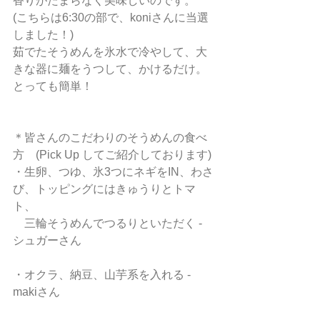
香りがたまらなく美味しいのです。
(こちらは6:30の部で、koniさんに当選
しました！)
茹でたそうめんを氷水で冷やして、大
きな器に麺をうつして、かけるだけ。
とっても簡単！
＊皆さんのこだわりのそうめんの食べ
方　(Pick Up してご紹介しております)
・生卵、つゆ、氷3つにネギをIN、わさ
び、トッピングにはきゅうりとトマ
ト、
　三輪そうめんでつるりといただく - 
シュガーさん
・オクラ、納豆、山芋系を入れる - 
makiさん