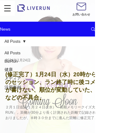
お問い合わせ
News
All Posts
All Posts
2024年1月24日
BizRun
健康
(修正完了）1月24日（水）20時から
メディア
のセッション、ラン終了時に後コメ
活用事例
が書けない、順位が変動していた、
などの不具合。
２月１日追記 １月２４日（水）「長期メモリークイズ大会
RUN」。距離が30分より長く計測された距離で記録されて
おりましたが、８時３０分までに進んだ距離に修正完了し
ました。プロフィールの履歴よりご確認ください。 ーーー
ーー 対象者: 上記セッション参加者全員...