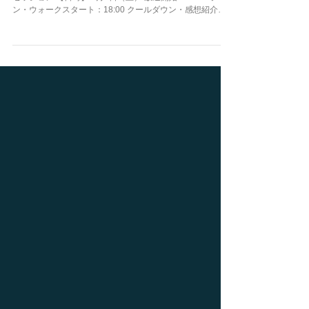
【イベント名】 姪浜街めぐりRUN ライブランスペシャル
セッション 【日時】 2月3日（土） 放送開始：17:50 ラ
ン・ウォークスタート：18:00 クールダウン・感想紹介：
18:40 放送終了：18:50 【場所】 各自どこでもお好きな場
所から（聴くだけの参加も大歓迎で...