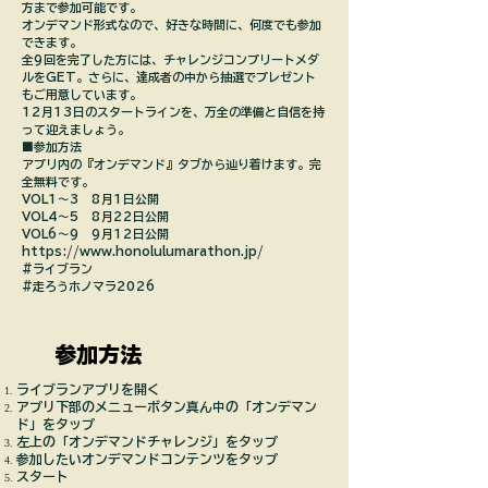
方まで参加可能です。
オンデマンド形式なので、好きな時間に、何度でも参加
できます。
全9回を完了した方には、チャレンジコンプリートメダ
ルをGET。さらに、達成者の中から抽選でプレゼント
もご用意しています。
12月13日のスタートラインを、万全の準備と自信を持
って迎えましょう。
■参加方法
アプリ内の『オンデマンド』タブから辿り着けます。完
全無料です。
VOL1〜3 8月1日公開
VOL4〜5 8月22日公開
VOL6〜9 9月12日公開
https://www.honolulumarathon.jp/
#ライブラン
#走ろうホノマラ2026
​参加方法
ライブランアプリを開く
アプリ下部のメニューボタン真ん中の「オンデマン
ド」
をタップ
左上の「オンデマンドチャレンジ」をタップ
参加したいオンデマンドコンテンツをタップ
​スタート