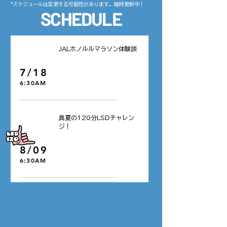
​*スケジュールは変更する可能性があります。随時更新中！
SCHEDULE
40min
JALホノルルマラソン体験談
7/18
6:30AM
120min
​真夏の120分LSDチャレン
ジ！
8/09
6:30AM