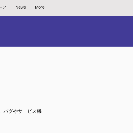
ーン
News
More
ジ。バグやサービス機