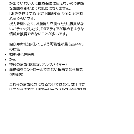
が出ていない人に医療保険は使えないので的確
な戦略を組むような話にはなりません。
「お酒を控えてね」とか「運動するように」と言わ
れるぐらいです。
視力を測ったり、お腹周りを測ったり、肺炎がな
いかチェックしたり、DRアティアが集めるような
情報を獲得できないことが多いです。
健康寿命を短くしてしまう可能性が最も高い４つ
の病気
動脈硬化性疾患
がん
神経の病気（認知症、アルツハイマー）
血糖値をコントロールできない理由でなる病気
（糖尿病）
これらの病気に急になるわけではなく、数十年か
けてなるのです。LRアーリーのセルフ・ドックは自
分の力でこれらの病気になりやすい環境になっ
ているかを確認していく方法です。DRアティアが
彼のクライアントに行う多くのテストは日本の人間
ドックではオプションでもないことが多いです。で
も日本で行うことは可能なことも多いです。これ
をガイドしていくのがLRアーリー・セルフ・ドック
です。