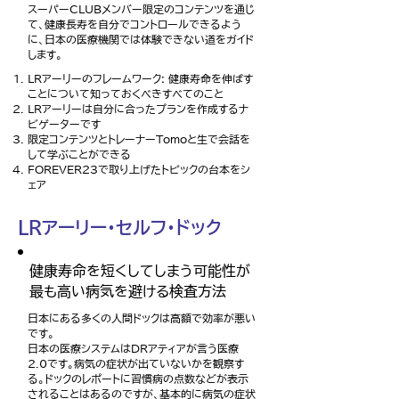
スーパーCLUBメンバー限定のコンテンツを通じ
て、健康長寿を自分でコントロールできるよう
に、日本の医療機関では体験できない道をガイド
します。
LRアーリーのフレームワーク: 健康寿命を伸ばす
ことについて知っておくべきすべてのこと
LRアーリーは自分に合ったプランを作成するナ
ビゲーターです
限定コンテンツとトレーナーTomoと生で会話を
して学ぶことができる
FOREVER23で取り上げたトピックの台本をシ
ェア
LRアーリー・セルフ・ドック
健康寿命を短くしてしまう可能性が
最も高い病気を避ける検査方法
日本にある多くの人間ドックは高額で効率が悪い
です。
日本の医療システムはDRアティアが言う医療
2.0です。病気の症状が出ていないかを観察す
る。ドックのレポートに習慣病の点数などが表示
されることはあるのですが、基本的に病気の症状