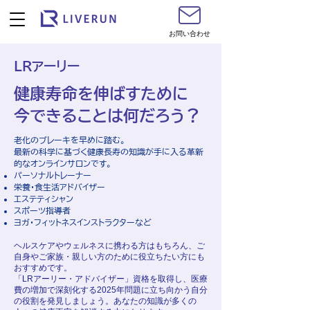
お問い合わせ
LRアーリー
健康寿命を伸ばすために
今できることは何だろう？
老化のブレーキを早めに踏む。
最新の科学に基づく健康長寿の知識が手に入る革新
的なオンラインサロンです。
パーソナルトレーナー​
栄養・食生活アドバイザー
エステティシャン
スポーツ指導者
ヨガ・フィットネスインストラクターなど
ヘルスケアやウェルネスに携わる方はもちろん、ご
自身やご家族・親しい方のために役立ちたい方にも
おすすめです。
「LRアーリー・アドバイザー」資格を取得し、医療
費の増加で深刻化する2025年問題に立ち向かう自分
の役割を発見しましょう。あなたの知識が多くの