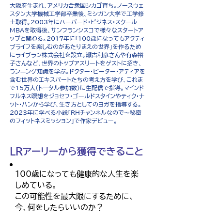
大阪府生まれ、アメリカ合衆国シカゴ育ち。ノースウェ
スタン大学機械工学部卒業後、ミシガン大学で工学修
士取得。2003年にハーバード・ビジネス・スクール
MBAを取得後、サンフランシスコで様々なスタートア
ップと関わる。2017年に「100歳になってもアクティ
ブライフを楽しむのがあたりまえの世界」を作るため
にライブラン株式会社を設立。瀬古利彦さんや有森裕
子さんなど、世界のトップアスリートをゲストに招き、
ランニング知識を学ぶ。ドクター・ピーター・アティアを
含む世界のエキスパートたちの考え方を学び、これま
で15万人（トータル参加数）に生配信で指導。マインド
フルネス瞑想をジョセフ・ゴールドスタインやティク・ナ
ット・ハンから学び、生き方としてのヨガを指導する。
2023年に学べる小説「RHチャンネルなので〜秘密
のフィットネスミッション」で作家デビュー。
LRアーリーから獲得できること
100歳になっても健康的な人生を楽
しめている。
この可能性を最大限にするために、
今、何をしたらいいのか？