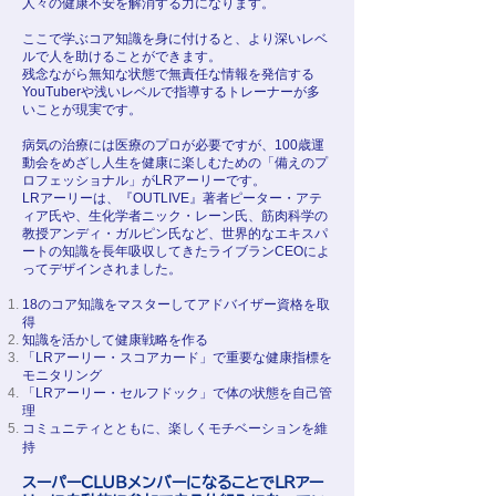
人々の健康不安を解消する力になります。
ここで学ぶコア知識を身に付けると、より深いレベ
ルで人を助けることができます。
残念ながら無知な状態で無責任な情報を発信する
YouTuberや浅いレベルで指導するトレーナーが多
いことが現実です。
病気の治療には医療のプロが必要ですが、100歳運
動会をめざし人生を健康に楽しむための「備えのプ
ロフェッショナル」がLRアーリーです。
LRアーリーは、『OUTLIVE』著者ピーター・アテ
ィア氏や、生化学者ニック・レーン氏、筋肉科学の
教授アンディ・ガルピン氏など、世界的なエキスパ
ートの知識を長年吸収してきたライブランCEOによ
ってデザインされました。
18のコア知識をマスターしてアドバイザー資格を取
得
知識を活かして健康戦略を作る
「LRアーリー・スコアカード」で重要な健康指標を
モニタリング
「LRアーリー・セルフドック」で体の状態を自己管
理
コミュニティとともに、楽しくモチベーションを維
持
スーパーCLUBメンバーになることでLRアー