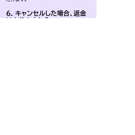
6. キャンセルした場合、返金
はされますか？
キャンセルされた月の残り期間につい
ては返金は行われません。ただし、次回
の請求からは課金されません。
7. 請求日はいつですか？
初回の支払いは購読開始日に行われ、
その後は毎月同じ日に請求が行われま
す。例えば、7月31日に購読を開始した
場合、次回の請求日は8月31日です。た
だし、8月に31日がない年の場合（例え
ば8月は30日までしかない年）、通常は
30日に請求が行われます。翌月（9月）
以降の請求は、再び月末に合わせて調
整される場合が多いです。