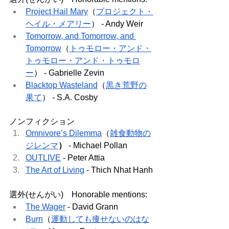
Project Hail Mary
（
プロジェクト・
ヘイル・メアリー
） - Andy Weir
Tomorrow, and Tomorrow, and 
Tomorrow
（
トゥモロー・アンド・
トゥモロー・アンド・トゥモロ
ー
） - Gabrielle Zevin 
Blacktop Wasteland
（
黒き荒野の
果て
） - S.A. Cosby
ノンフィクション
Omnivore’s Dilemma
（
雑食動物の
ジレンマ
）
 - Michael Pollan 
OUTLIVE
 - Peter Attia
The Art of Living
 - Thich Nhat Hanh
選外(せんがい)　Honorable mentions:
The Wager
 - David Grann
Burn
（
運動しても痩せないのはな