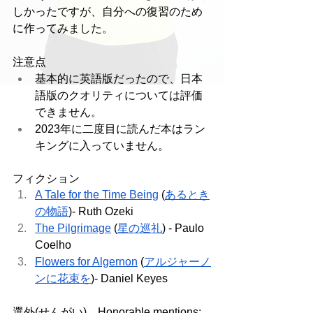
しかったですが、自分への復習のため
に作ってみました。
注意点
基本的に英語版だったので、日本
語版のクオリティについては評価
できません。
2023年に二度目に読んだ本はラン
キングに入っていません。
フィクション
A Tale for the Time Being
 (
あるとき
の物語
)- Ruth Ozeki
The Pilgrimage
 (
星の巡礼
) - Paulo 
Coelho
Flowers for Algernon
 (
アルジャーノ
ンに花束を
)- Daniel Keyes
選外(せんがい)　Honorable mentions: