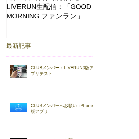
LIVERUN生配信：「GOOD
ホノルルマラソ
MORNING ファンラン」
え合わせ
with TOKYO RUNNING
FESTA
最新記事
CLUBメンバー：LIVERUNβ版ア
プリテスト
CLUBメンバーへお願い: iPhoneβ
版アプリ