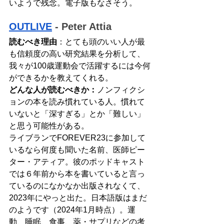
いようで残念。電子版もなさそう。
OUTLIVE
 - Peter Attia
読むべき理由
：とても頭のいい人が最
も信頼度の高い研究結果を分析して、
我々が100歳運動会で活躍するには今何
ができるかを教えてくれる。
どんな人が読むべきか：
ノンフィクシ
ョンの本を読み慣れている人。慣れて
いないと「深すぎる」とか「難しい」
と思う可能性がある。
ライブランでFOREVER23に参加して
いるなら何度も聞いた名前、医師ピー
ター・アティア。彼のポッドキャスト
では６年前から本を書いていると言っ
ているのになかなか出版されなくて、
2023年にやっと出た。日本語版はまだ
のようです（2024年1月時点）。運
動、睡眠、食事、薬・サプリなどの考