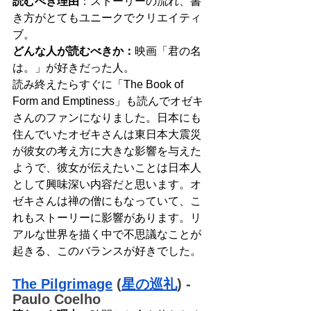
読むべき理由
：ストーリーの流れ、書
き方がとてもユニークでクリエイティ
ブ。
どんな人が読むべきか：
映画「君の名
は。」が好きだった人。
読み終えたらすぐに「The Book of 
Form and Emptiness」も読んでオゼキ
さんのファンになりました。日本にも
住んでいたオゼキさんは東日本大震災
が彼女の考え方に大きな影響を与えた
ようで、彼女が伝えたいことは日本人
として興味深い内容だと思います。オ
ゼキさんは禅の僧にもなっていて、こ
れもストーリーに影響があります。リ
アルな世界を描く中で不思議なことが
起きる、このバランスが好きでした。
The Pilgrimage
 (
星の巡礼
) - 
Paulo Coelho