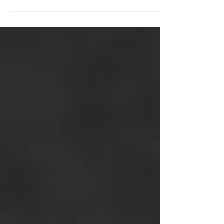
Y Personal Training Gym(ワイパーソナルトレーニングジ
ム) に行ってきました！ こちらはライブラントレーナーの
Yamadaトレーナーの運営するパーソナルジムです。
https://www.y-gym-tokyo.com/ 以前はYamada Body...