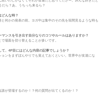
ん黒いのしかなくてそれが普通だと思ってたさー。みんな好きだと
うだら？あ、うちっち来るら？
はどんな時？
時と何かの発表の前。ヨガ中は集中のその先を垣間見るような時も
ォーマンスを引き出す自分なりのコツやルールはありますか？
とで場面を切り替えることが多いです。
して、4P目にはどんな内容の記事でしょうか？
ションをまずぼんやりでも覚えておくといい。世界中が友達にな
は誰が登場するのか！？何の質問が出てくるのか！？