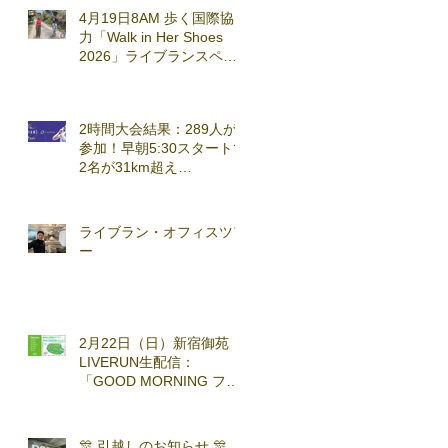
4月19日8AM 歩く国際協
力「Walk in Her Shoes
2026」ライブランスペシ
ャルセッション実施
2時間大会結果：289人が
参加！早朝5:30スタートで
2名が31km超え
(2026.3.7)
ライブラン・オフィスツア
ー
2月22日（日）新宿御苑
LIVERUN生配信：
「GOOD MORNING ファ
ンラン」with TOKYO
RUNNING FESTA
🎊 引越しのお知らせ 🎊