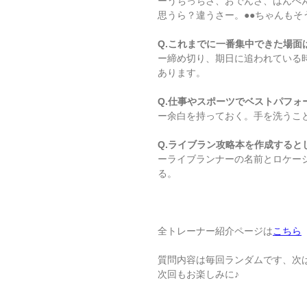
ーうちっちさ、おでんさ、はんぺ
思うら？違うさー。●●ちゃんもそ
Q.これまでに一番集中できた場面
ー締め切り、期日に追われている
あります。
Q.仕事やスポーツでベストパフ
ー余白を持っておく。手を洗うこ
Q.ライブラン攻略本を作成すると
ーライブランナーの名前とロケー
る。
全トレーナー紹介ページは
こちら
質問内容は毎回ランダムです、次
次回もお楽しみに♪