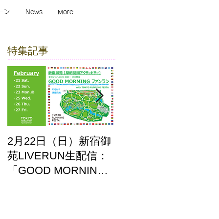
ーン
News
More
特集記事
2月22日（日）新宿御
ここはどーこだ バー
苑LIVERUN生配信：
チャルホノルルマラ
「GOOD MORNING
ソン2025 答え合わせ
ファンラン」with
TOKYO RUNNING
FESTA