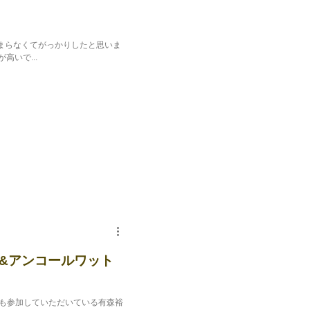
始まらなくてがっかりしたと思いま
いで...
&アンコールワット
も参加していただいている有森裕