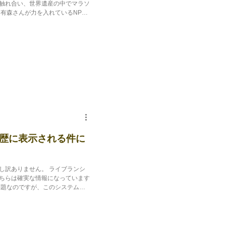
触れ合い、世界遺産の中でマラソ
有森さんが力を入れているNPO
歴に表示される件に
し訳ありません。 ライブランシ
ちらは確実な情報になっています
問題なのですが、このシステムに
ゾーンに切り替えてしまう問題で