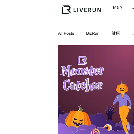
Main
All Posts
BizRun
健康