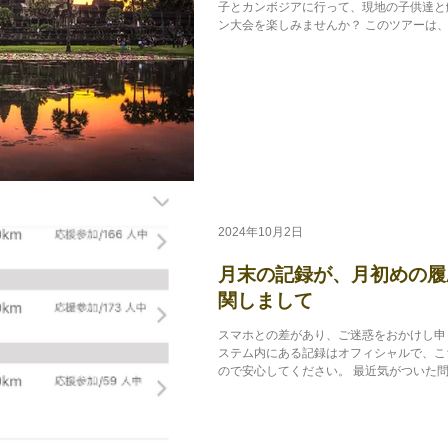
子とカンボジアに行って、現地の子供達と
ン大会を楽しみませんか？ このツアーは、
法人『 ハート・オブ・ゴールド...
2024年10月2日
月末の記録が、月初めの履
関しまして
スマホとの差があり、ご迷惑をおかけし申
ステム内にある記録はオフィシャルで、こ
ので安心してください。 最近気がついた
ある正確な日程情報をスマホが別のタイム
す...