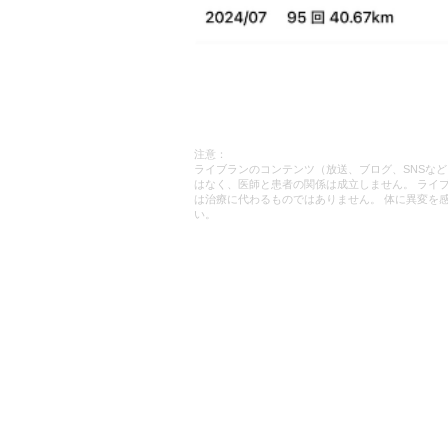
注意：
ライブランのコンテンツ（放送、ブログ、SNSな
はなく、医師と患者の関係は成立しません。 ライ
は治療に代わるものではありません。 体に異変を
い。
利用規約
​
プライバシーポリシー
広告、タイアップのお問い合わせ
よくある質問
© 2017-2026 by ライブラン株式会社