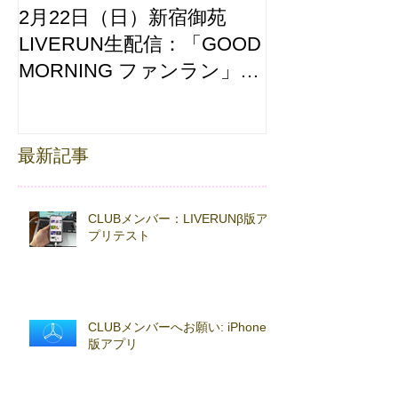
2月22日（日）新宿御苑
ここはどーこ
LIVERUN生配信：「GOOD
ホノルルマラソ
MORNING ファンラン」
え合わせ
with TOKYO RUNNING
FESTA
最新記事
CLUBメンバー：LIVERUNβ版ア
プリテスト
CLUBメンバーへお願い: iPhoneβ
版アプリ