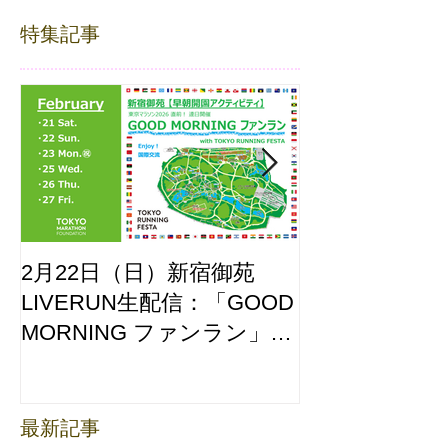
特集記事
2月22日（日）新宿御苑
ここはどーこ
LIVERUN生配信：「GOOD
ホノルルマラソ
MORNING ファンラン」
え合わせ
with TOKYO RUNNING
FESTA
最新記事