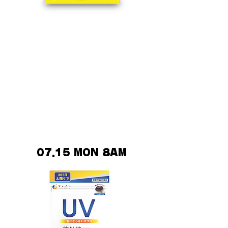
クエン酸スティック
身体のエネルギー生産を促し、運動
中・運動後の疲れにアプローチ。 クエ
ン酸には、乳酸生成を抑え、エネルギ
ーに変える働きがあります。 本品は健
康維持には欠かせないクエン酸に、 ク
エン酸のサイクルを助ける8種類のビ
タミンを加え、食べやすく甘味をつけ
て、携帯に便利なスティックに仕上げ
ました。
07.15 MON 8AM