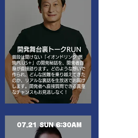
開発舞台裏トークRUN
普段は聞けない「イオンドリンク 燃
焼PLUS＋」の開発秘話を、開発者自
身が直接語ります。どのような想いで
作られ、どんな困難を乗り越えてきた
のか、リアルな裏話を生放送でお届け
します。開発者へ直接質問できる貴重
なチャンスもお見逃しなく！
07.21 SUN 6:30AM