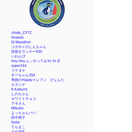
chiaki_CFTZ
iihawaii
Dr.Marathon
コガネイのしんちゃん
技術士ランナー830
いわんげ
Hey Hey ん～やってみYo Yo ✌️
super244
フクタケ
すーちゃん358
奇跡のHappyイレブン ぴょんた
カズシゲ
K.Katsumi
しのちゃん
ホワイトチョコ
アキさん
Mitsuko
よっちゃんパパ
田中明子
Nobo
てらまこ
みか358