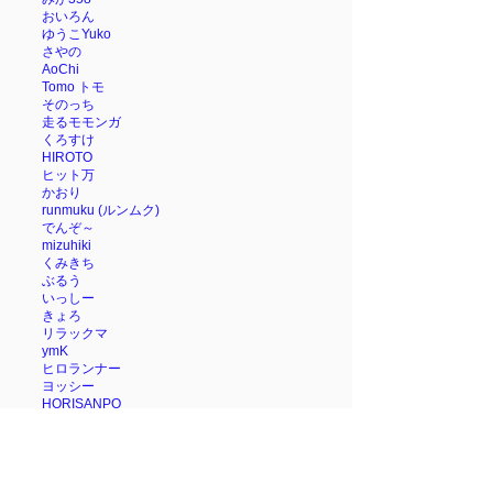
おいろん
ゆうこYuko
さやの
AoChi
Tomo トモ
そのっち
走るモモンガ
くろすけ
HIROTO
ヒット万
かおり
runmuku (ルンムク)
でんぞ～
mizuhiki
くみきち
ぶるう
いっしー
きょろ
リラックマ
ymK
ヒロランナー
ヨッシー
HORISANPO
te:D
tomosuke25
ともみ
ゆっちん
みわさん