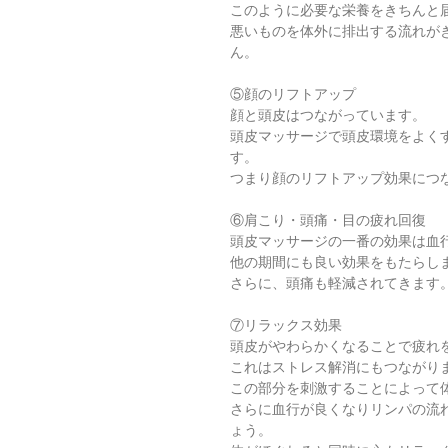
このように必要な栄養をきちんと
悪いものを体外に排出する流れが
ん。
⑤顔のリフトアップ
顔と頭皮はつながっています。
頭皮マッサージで頭皮環境をよく
す。
つまり顔のリフトアップ効果につ
⑥肩こり・頭痛・目の疲れ回復
頭皮マッサージの一番の効果は血
他の期間にも良い効果をもたらし
さらに、頭痛も軽減されてきます
⑦リラックス効果
頭皮がやわらかくなることで疲れ
これはストレス解消にもつながり
この部分を刺激することによって
さらに血行が良くなりリンパの流
ょう。