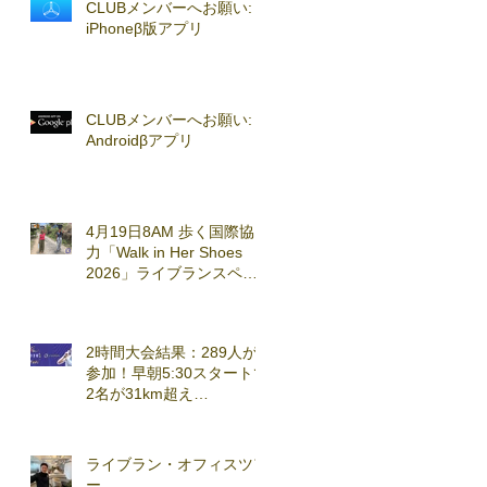
CLUBメンバーへお願い:
iPhoneβ版アプリ
CLUBメンバーへお願い:
Androidβアプリ
4月19日8AM 歩く国際協
力「Walk in Her Shoes
2026」ライブランスペシ
ャルセッション実施
2時間大会結果：289人が
参加！早朝5:30スタートで
2名が31km超え
(2026.3.7)
ライブラン・オフィスツア
ー