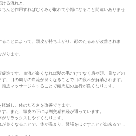
届ける流れと、
きちんと作用すればむくみが取れて小顔になること間違いありませ
することによって、頭皮が持ち上がり、顔のたるみが改善されま
ながります。
行促進です。血流が良くなれば髪の毛だけでなく肩や頭、目などの
ます。目の周りの血流が良くなることで目の疲れが解消されます。
。頭皮マッサージをすることで頭周辺の血行が良くなります。
を軽減し、体のだるさを改善できます。
ます。また、頭皮の下には副交感神経が通っています。
体がリラックスしやすくなります。
れが良くなることで、体が温まり、緊張をほぐすことが出来るでし