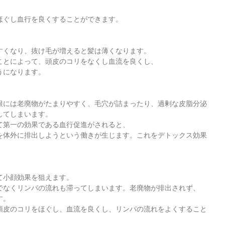
ほぐし血行を良くすることができます。
すくなり、抜け毛が増えると髪は薄くなります。
ことによって、頭皮のコリをなくし血流を良くし、
うになります。
根には老廃物がたまりやすく、毛穴が詰まったり、過剰な皮脂分泌
してしまいます。
て第一の効果である血行促進がされると、
を体外に排出しようという働きが生じます。これをデトックス効果
て小顔効果を狙えます。
でなくリンパの流れも滞ってしまいます。老廃物が排出されず、
す。
頭皮のコリをほぐし、血流を良くし、リンパの流れをよくすること