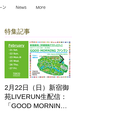
ーン
News
More
特集記事
2月22日（日）新宿御
ここはどーこだ バー
苑LIVERUN生配信：
チャルホノルルマラ
「GOOD MORNING
ソン2025 答え合わせ
ファンラン」with
TOKYO RUNNING
FESTA