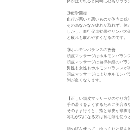
体がほぐれると同時に心もリラッ
⑧疲労回復
血行が悪いと悪いものが体内に残
その為なかなか疲れが取れず、体
しかし、血行促進効果やリンパの
と疲れも取れやすくなるのです。
⑨ホルモンバランスの改善
頭皮マッサージはホルモンバラン
頭皮マッサージは自律神経のバラ
男性も女性もホルモンバランスが
頭皮マッサージによりホルモンバ
態が良くなります。
【正しい頭皮マッサージのやり方
手の滑りをよくするために美容液
そのまま行うと、指と頭皮が摩擦
薄毛が気になる方は育毛剤を使う
指の腹を使って、ゆっくりと指を