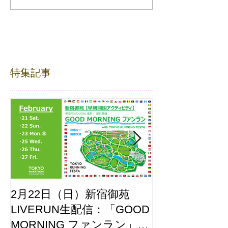
特集記事
2月22日（日）新宿御苑
ここはどーこ
LIVERUN生配信：「GOOD
ホノルルマラソ
MORNING ファンラン」
え合わせ