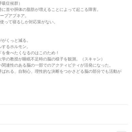
吸症候群）  
に首や胴体の脂肪が増えることによって起こる障害。  
ープアプネア。  
使って寝るしか対応策がない。   
がくっと減る。  
するホルモン。  
食べたくなるのはこのため！      
学の教授が睡眠不足時の脳の様子を観測。（スキャン）  
関連性のある脳の一部でのアクティビティが活発になった。  
呼ばれる、自制心、理性的な決断をつかさどる脳の部分でも活動が
  