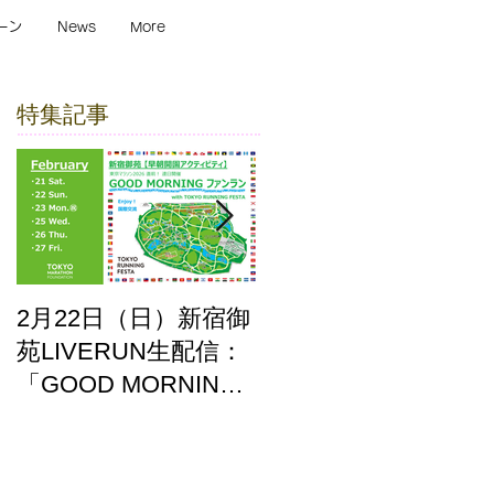
ーン
News
More
特集記事
2月22日（日）新宿御
ここはどーこだ バー
苑LIVERUN生配信：
チャルホノルルマラ
「GOOD MORNING
ソン2025 答え合わせ
ファンラン」with
TOKYO RUNNING
FESTA