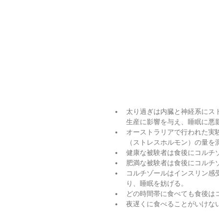
太り過ぎは内臓と神経系にス
生産に影響を与え、睡眠に悪影
オーストラリアで行われた実
（ストレスホルモン）の量を測
健康な被験者は食後にコルチゾ
肥満な被験者は食後にコルチゾ
コルチゾールはインスリン感
り、睡眠を妨げる。      
どの時間帯に食べても食後はコ
夜遅くに食べることがいけないと