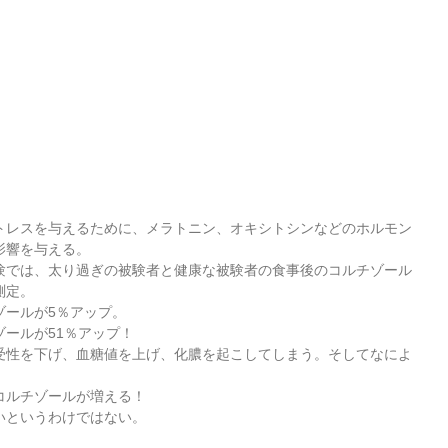
トレスを与えるために、メラトニン、オキシトシンなどのホルモン
響を与える。  
験では、太り過ぎの被験者と健康な被験者の食事後のコルチゾール
定。  
ールが5％アップ。  
ールが51％アップ！  
受性を下げ、血糖値を上げ、化膿を起こしてしまう。そしてなによ
ルチゾールが増える！  
いうわけではない。     