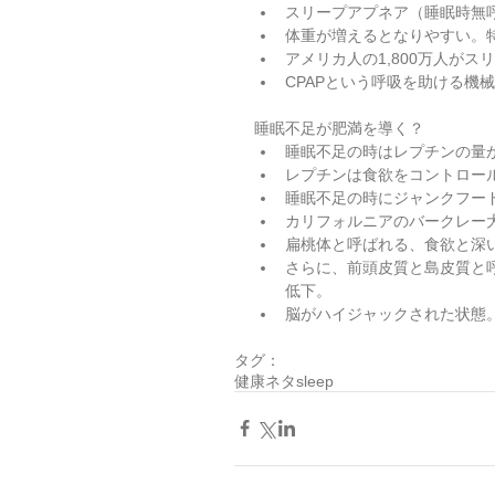
スリープアプネア（睡眠時無呼
体重が増えるとなりやすい。特
アメリカ人の1,800万人がスリ
CPAPという呼吸を助ける機械
睡眠不足が肥満を導く？ 
睡眠不足の時はレプチンの量が
レプチンは食欲をコントロール
睡眠不足の時にジャンクフードを
カリフォルニアのバークレー大
扁桃体と呼ばれる、食欲と深い
さらに、前頭皮質と島皮質と
低下。  
脳がハイジャックされた状態。 
タグ：
健康ネタ
sleep