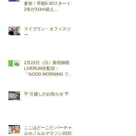
参加！早朝5:30スタートで
2名が31km超え
(2026.3.7)
ライブラン・オフィスツア
ー
2月22日（日）新宿御苑
LIVERUN生配信：
「GOOD MORNING ファ
ンラン」with TOKYO
RUNNING FESTA
🎊 引越しのお知らせ 🎊
ここはどーこだ バーチャ
ルホノルルマラソン2025