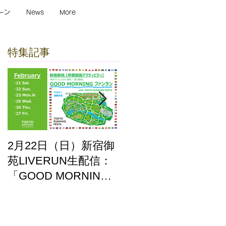
ーン
News
More
特集記事
2月22日（日）新宿御
ここはどーこだ バー
苑LIVERUN生配信：
チャルホノルルマラ
「GOOD MORNING
ソン2025 答え合わせ
ファンラン」with
TOKYO RUNNING
FESTA