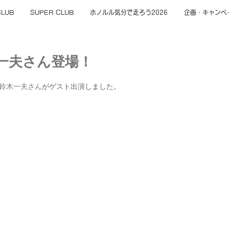
CLUB
SUPER CLUB
ホノルル気分で走ろう2026
企画・キャンペ
木一夫さん登場！
鈴木一夫さん
がゲスト出演しました。