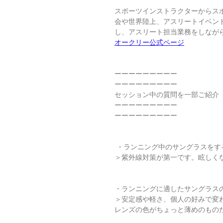
スポーツインストラクターからス
会や世界陸上、アスリートイベント
し、アスリート担当業務をしなが
オークリー公式ページ
ーーーーーーーーー
ーーーーーーーーー
セッション中の質問を一部ご紹介
ーーーーーーーーー
ーーーーーーーーー
 ・ランニング中のサングラスを
＞紫外線対策が第一です。眩しく
・ランニングに適したサングラス
＞安定感や軽さ、個人の好みで変
レンズの色がちょっと薄めのもの