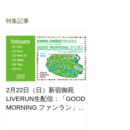
特集記事
2月22日（日）新宿御苑
ここはどーこ
LIVERUN生配信：「GOOD
ホノルルマラソ
MORNING ファンラン」
え合わせ
with TOKYO RUNNING
FESTA