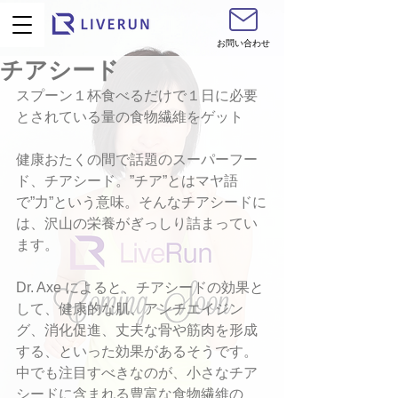
お問い合わせ
チアシード
スプーン１杯食べるだけで１日に必要
とされている量の食物繊維をゲット
健康おたくの間で話題のスーパーフー
ド、チアシード。”チア”とはマヤ語
で”力”という意味。そんなチアシードに
は、沢山の栄養がぎっしり詰まってい
ます。
Dr. Axe によると、チアシードの効果と
して、健康的な肌、アンチエイジン
グ、消化促進、丈夫な骨や筋肉を形成
する、といった効果があるそうです。
中でも注目すべきなのが、小さなチア
シードに含まれる豊富な食物繊維の