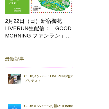
2月22日（日）新宿御苑
ここはどーこ
LIVERUN生配信：「GOOD
ホノルルマラソ
MORNING ファンラン」
え合わせ
with TOKYO RUNNING
FESTA
最新記事
CLUBメンバー：LIVERUNβ版ア
プリテスト
CLUBメンバーへお願い: iPhoneβ