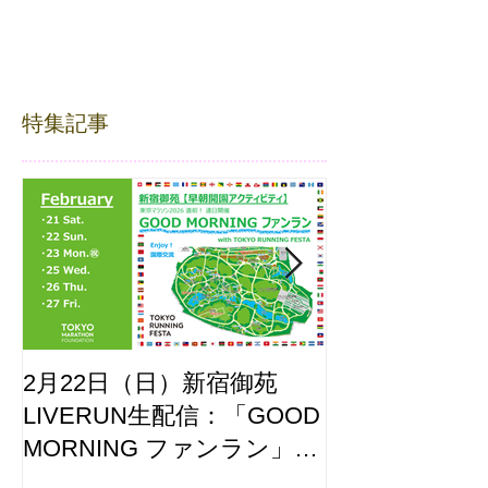
特集記事
2月22日（日）新宿御苑
ここはどーこ
LIVERUN生配信：「GOOD
ホノルルマラソ
MORNING ファンラン」
え合わせ
with TOKYO RUNNING