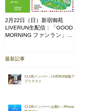
2月22日（日）新宿御苑
ここはどーこ
LIVERUN生配信：「GOOD
ホノルルマラソ
MORNING ファンラン」
え合わせ
with TOKYO RUNNING
FESTA
最新記事
CLUBメンバー：LIVERUNβ版ア
プリテスト
CLUBメンバーへお願い: iPhoneβ