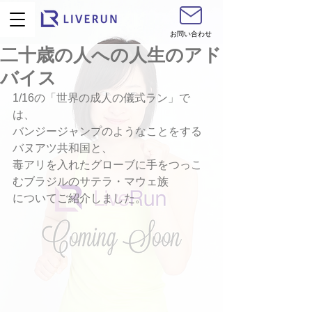
お問い合わせ
二十歳の人への人生のアド
バイス
1/16の「世界の成人の儀式ラン」で
は、
バンジージャンプのようなことをする
バヌアツ共和国と、
毒アリを入れたグローブに手をつっこ
むブラジルのサテラ・マウェ族
についてご紹介しました。