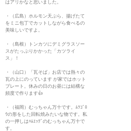
はアリかなと思いました。
・（広島）ホルモン天ぷら、揚げたて
をミニ包丁でカットしながら食べるの
美味しいですよ。
・（島根）トンカツにデミグラスソー
スがたっぷりかかった「カツライ
ス」！
・（山口）「瓦そば」お店では熱々の
瓦の上にのっています が家ではホット
プレート。休みの日のお昼には結構な
頻度で作ります👍
・（福岡）むっちゃん万十です。ﾑﾂｺﾞﾛ
ｳの形をした回転焼みたいな物です。私
の一押しはﾊﾑｴｯｸﾞのむっちゃん万十で
す。