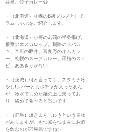
弁当、餃子カレー😋
・（北海道）札幌のB級グルメとして、
ラムしゃぶをご紹介します。 
・（北海道）小樽の若鶏の半身揚げ。
根室のエスカロップ。釧路のスパカ
ツ、帯広の豚丼、富良野のオムカレ
ー、札幌のスープカレー、函館のステ
ピ、ああきりがない
・（茨城）何と言っても、スタミナ冷
やし❗️レバーとカボチャが入ったあん
が、冷水でしめた麺の上に乗ってお
り、絡めて食べると旨いです。
・（群馬）焼きまんじゅうという名物
がありますが、もつ煮をつまみにお酒
を飲むのが群馬県ですね✨