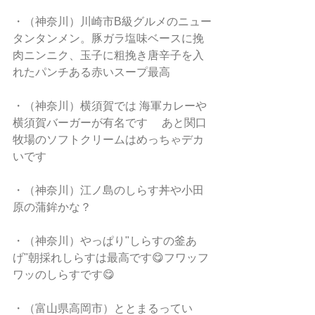
・（神奈川）川崎市B級グルメのニュー
タンタンメン。豚ガラ塩味ベースに挽
肉ニンニク、玉子に粗挽き唐辛子を入
れたパンチある赤いスープ最高
・（神奈川）横須賀では 海軍カレーや
横須賀バーガーが有名です　 あと関口
牧場のソフトクリームはめっちゃデカ
いです
・（神奈川）江ノ島のしらす丼や小田
原の蒲鉾かな？
・（神奈川）やっぱり"しらすの釜あ
げ"朝採れしらすは最高です😋フワッフ
ワッのしらすです😋
・（富山県高岡市）ととまるってい