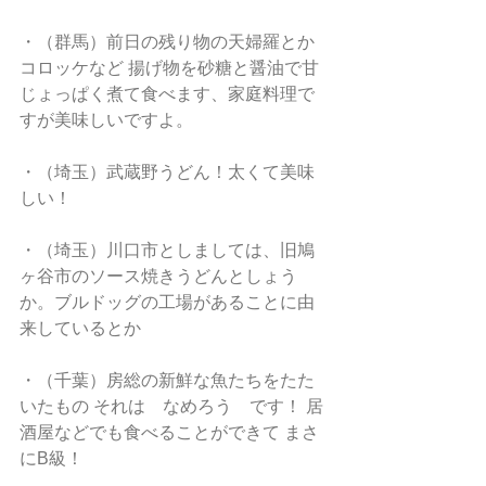
・（群馬）前日の残り物の天婦羅とか
コロッケなど 揚げ物を砂糖と醤油で甘
じょっぱく煮て食べます、家庭料理で
すが美味しいですよ。
・（埼玉）武蔵野うどん！太くて美味
しい！
・（埼玉）川口市としましては、旧鳩
ヶ谷市のソース焼きうどんとしょう
か。ブルドッグの工場があることに由
来しているとか
・（千葉）房総の新鮮な魚たちをたた
いたもの それは　なめろう　です！ 居
酒屋などでも食べることができて まさ
にB級！