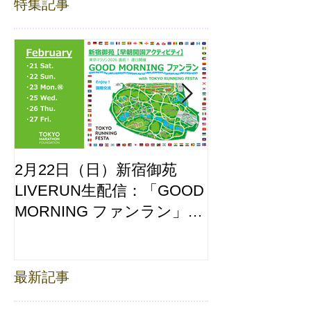
特集記事
2月22日（日）新宿御苑
ここはどーこ
LIVERUN生配信：「GOOD
ホノルルマラソ
MORNING ファンラン」
え合わせ
with TOKYO RUNNING
FESTA
最新記事