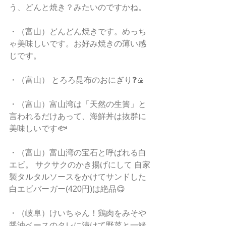
う、どんと焼き？みたいのですかね。 
・（富山）どんどん焼きです。めっち
ゃ美味しいです。お好み焼きの薄い感
じです。
・（富山） とろろ昆布のおにぎり❓🍙
・（富山）富山湾は「天然の生簀」と
言われるだけあって、海鮮丼は抜群に
美味しいです🐟
・（富山）富山湾の宝石と呼ばれる白
エビ。 サクサクのかき揚げにして 自家
製タルタルソースをかけてサンドした 
白エビバーガー(420円)は絶品😋
・（岐阜）けいちゃん！鶏肉をみそや
醤油ベースのタレに漬けて野菜と一緒