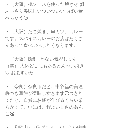
・（大阪）桃ソースを使った焼きそば!
あっさり美味しいついついいっぱい食
べちゃう😆
・（大阪）たこ焼き、串カツ、カレー
です。スパイスカレーのお店はたくさ
んあって食べ比べしたくなります。
・（大阪）B級しかない気がします
（笑） 大体どこにもあるとんぺい焼き
♡ お腹すいた！
・（奈良）奈良市だと、中谷堂の高速
杵つき草餅が美味しすぎます🥰つきた
てだと、自然にお餅が伸びるくらい柔
らかくて、中には、程よい甘さのあん
こ🥰
・（和歌山）B級グルメ…というか珍味