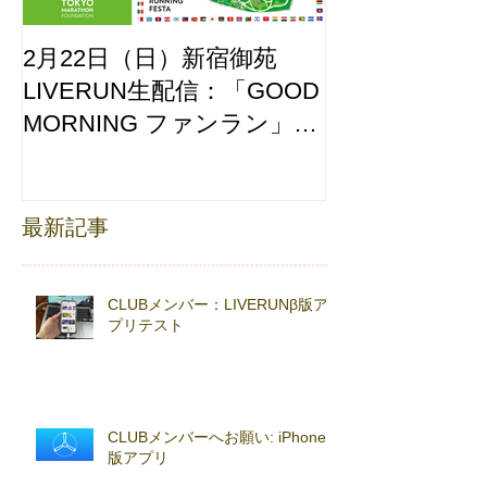
2月22日（日）新宿御苑
ここはどーこ
LIVERUN生配信：「GOOD
ホノルルマラソ
MORNING ファンラン」
え合わせ
with TOKYO RUNNING
FESTA
最新記事
CLUBメンバー：LIVERUNβ版ア
プリテスト
CLUBメンバーへお願い: iPhoneβ
版アプリ