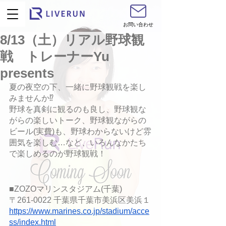
お問い合わせ
8/13（土）リアル野球観
戦 トレーナーYu
presents
夏の夜空の下、一緒に野球観戦を楽し
みませんか⁉︎
野球を真剣に観るのも良し、野球観な
がらの楽しいトーク、野球観ながらの
ビール(実費)も、野球わからないけど雰
囲気を楽しむ…など、いろんなかたち
で楽しめるのが野球観戦！
■ZOZOマリンスタジアム(千葉)
〒261-0022 千葉県千葉市美浜区美浜１
https://www.marines.co.jp/stadium/acce
ss/index.html