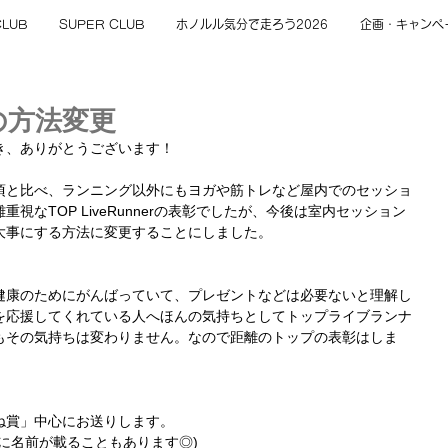
CLUB
SUPER CLUB
ホノルル気分で走ろう2026
企画・キャンペ
erの方法変更
き、ありがとうございます！
頃と比べ、ランニング以外にもヨガや筋トレなど屋内でのセッショ
視なTOP LiveRunnerの表彰でしたが、今後は室内セッション
大事にする方法に変更することにしました。
健康のためにがんばっていて、プレゼントなどは必要ないと理解し
を応援してくれている人へほんの気持ちとしてトップライブランナ
もその気持ちは変わりません。なので距離のトップの表彰はしま
ね賞」中心にお送りします。
に名前が載ることもあります◎)