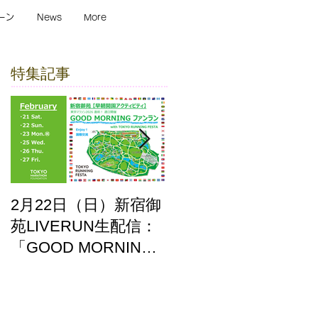
ーン
News
More
特集記事
2月22日（日）新宿御
ここはどーこだ バー
苑LIVERUN生配信：
チャルホノルルマラ
「GOOD MORNING
ソン2025 答え合わせ
ファンラン」with
TOKYO RUNNING
FESTA