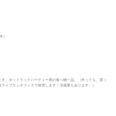
本木）
ます。ポットラックパーティー用の食べ物一品。（作っても、買っ
はライブランオフィスで保管します！冷蔵庫もあります。） 