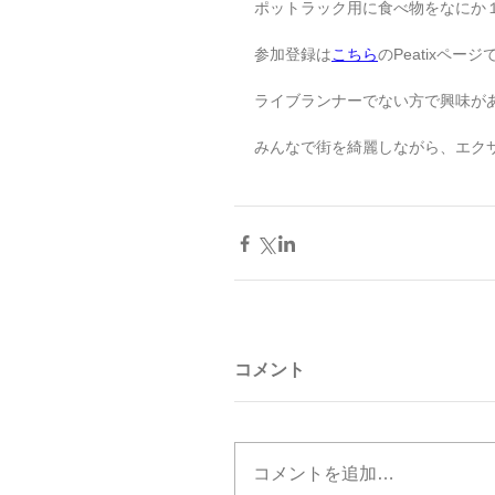
ポットラック用に食べ物をなにか
参加登録は
こちら
のPeatixペ
ライブランナーでない方で興味が
みんなで街を綺麗しながら、エク
コメント
コメントを追加…