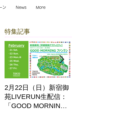
ーン
News
More
特集記事
2月22日（日）新宿御
ここはどーこだ バー
苑LIVERUN生配信：
チャルホノルルマラ
「GOOD MORNING
ソン2025 答え合わせ
ファンラン」with
TOKYO RUNNING
FESTA