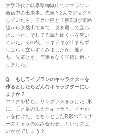
大学時代に岐阜県御嶽山でのマラソン
合宿中の出来事。先輩と2人でジョグを
していたら、デカい熊と子熊2頭が道路
脇から突然出てきて、息を殺して立ち
止まった。そして先輩と硬く手を繋い
でいた。その後、ドキドキが止まらず
しばらく立ちすくみましたが、熊と
も、先輩とも、何事もなく平穏に過ご
しました。
Q.　もしライブランのキャラクターを
作るとしたらどんなキャラクターにし
ますか？
マイクを持ち、サングラスをかけたL形
に、手と足の生えたキャラと、イヤホ
ンを付けた、もちっとしたR形のランナ
ーのキャラの組み合わせ。というのは
いかがでしょう？