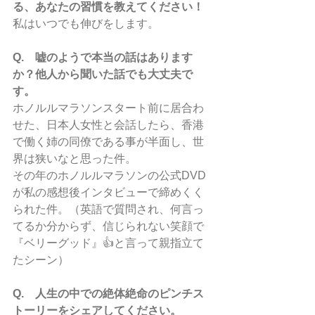
る、あなたの習慣を教えてください！
私はいつでも伸びをします。
Q.　嘘のようで本当の話はあります
か？他人から聞いた話でも大丈夫で
す。
ホノルルマラソンスタート前に居合わ
せた、日本人女性と会話したら、香港
で働く姉の同僚である事が半面し、世
界は狭いなと思った件。
その年のホノルルマラソンの公式DVD
が私の感想後インタビューで締めくく
られた件。（英語で質問され、何言っ
てるか分からず、信じられない笑顔で
『ベリーグッド』👍と言って親指立て
たシーン）
Q.　人生の中での絶体絶命のピンチス
トーリーをシェアしてください。