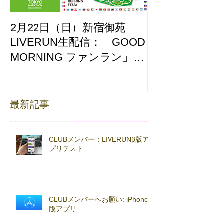
2月22日（日）新宿御苑
ここはどーこ
LIVERUN生配信：「GOOD
ホノルルマラソ
MORNING ファンラン」
え合わせ
with TOKYO RUNNING
FESTA
最新記事
CLUBメンバー：LIVERUNβ版ア
プリテスト
CLUBメンバーへお願い: iPhoneβ
版アプリ