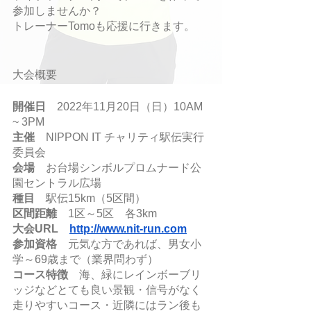
参加しませんか？
トレーナーTomoも応援に行きます。
大会概要
開催日
　2022年11月20日（日）10AM 
~ 3PM
主催
　NIPPON IT チャリティ駅伝実行
委員会
会場
　お台場シンボルプロムナード公
園セントラル広場
種目
　駅伝15km（5区間）
区間距離
　1区～5区　各3km
大会URL　
http://www.nit-run.com
参加資格
　元気な方であれば、男女小
学～69歳まで（業界問わず）
コース特徴
　海、緑にレインボーブリ
ッジなどとても良い景観・信号がなく
走りやすいコース・近隣にはラン後も