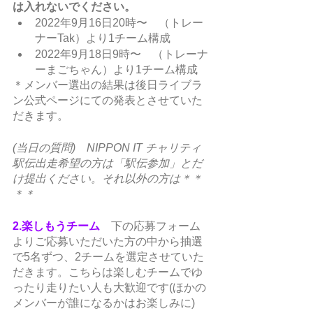
は入れないでください。
2022年9月16日20時〜　（トレー
ナーTak）より1チーム構成
2022年9月18日9時〜　（トレーナ
ーまごちゃん）より1チーム構成
＊メンバー選出の結果は後日ライブラ
ン公式ページにての発表とさせていた
だきます。
(当日の質問)　NIPPON IT チャリティ
駅伝出走希望の方は「駅伝参加」とだ
け提出ください。それ以外の方は＊＊
＊＊
2.楽しもうチーム
　下の応募フォーム
よりご応募いただいた方の中から抽選
で5名ずつ、2チームを選定させていた
だきます。こちらは楽しむチームでゆ
ったり走りたい人も大歓迎です(ほかの
メンバーが誰になるかはお楽しみに)　