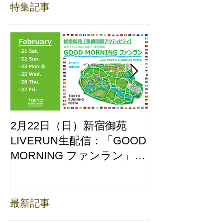
特集記事
2月22日（日）新宿御苑
ここはどーこ
LIVERUN生配信：「GOOD
ホノルルマラソ
MORNING ファンラン」
え合わせ
with TOKYO RUNNING
FESTA
最新記事