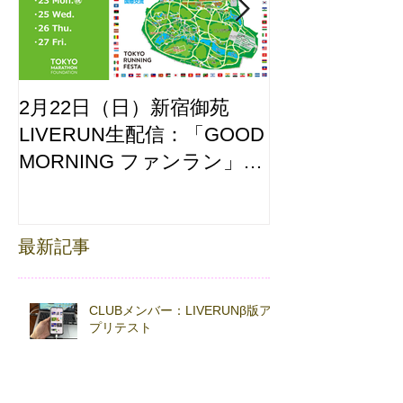
2月22日（日）新宿御苑
ここはどーこ
LIVERUN生配信：「GOOD
ホノルルマラソ
MORNING ファンラン」
え合わせ
with TOKYO RUNNING
FESTA
最新記事
CLUBメンバー：LIVERUNβ版ア
プリテスト