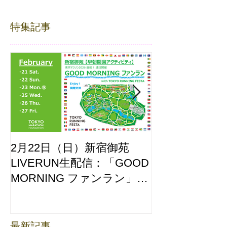
特集記事
2月22日（日）新宿御苑
ここはどーこ
LIVERUN生配信：「GOOD
ホノルルマラソ
MORNING ファンラン」
え合わせ
with TOKYO RUNNING
FESTA
最新記事