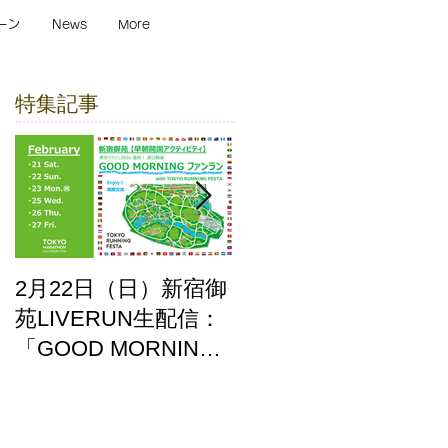
ーン
News
More
特集記事
2月22日（日）新宿御
ここはどーこだ バー
苑LIVERUN生配信：
チャルホノルルマラ
「GOOD MORNING
ソン2025 答え合わせ
ファンラン」with
TOKYO RUNNING
FESTA