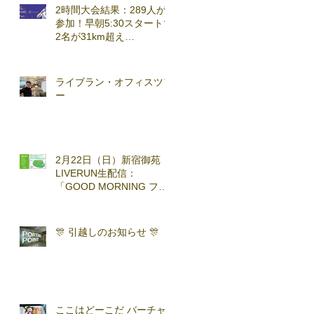
2時間大会結果：289人が
参加！早朝5:30スタートで
2名が31km超え
(2026.3.7)
ライブラン・オフィスツア
ー
2月22日（日）新宿御苑
LIVERUN生配信：
「GOOD MORNING ファ
ンラン」with TOKYO
RUNNING FESTA
🎊 引越しのお知らせ 🎊
ここはどーこだ バーチャ