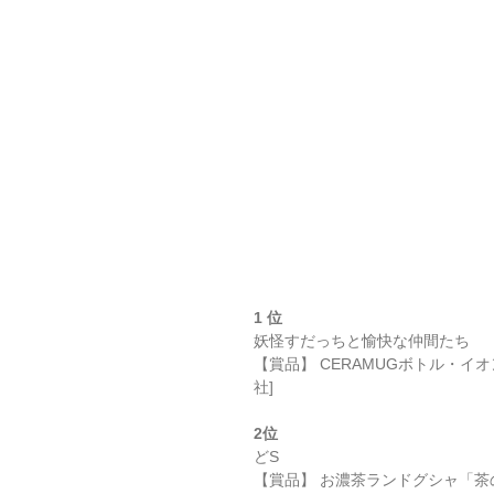
1 位 
妖怪すだっちと愉快な仲間たち
【賞品】 CERAMUGボトル・
社] 
2位 
どS
【賞品】 お濃茶ランドグシャ「茶