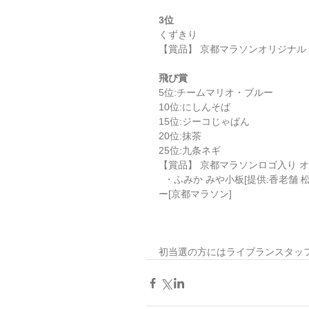
3位 
くずきり
【賞品】 京都マラソンオリジナル 
飛び賞
5位:チームマリオ・ブルー 
10位:にしんそば 
15位:ジーコじゃぱん 
20位:抹茶 
25位:九条ネギ
【賞品】 京都マラソンロゴ入り オリ
  ・ふみか みや小板[提供:香老舗 松栄堂]   ・パラパラメモ帳[提供:藤原製本株式会社]   ・除菌スプレ
ー[京都マラソン] 
初当選の方にはライブランスタッ