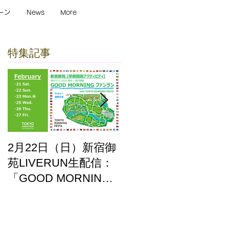
ーン
News
More
特集記事
2月22日（日）新宿御
ここはどーこだ バー
苑LIVERUN生配信：
チャルホノルルマラ
「GOOD MORNING
ソン2025 答え合わせ
ファンラン」with
TOKYO RUNNING
FESTA