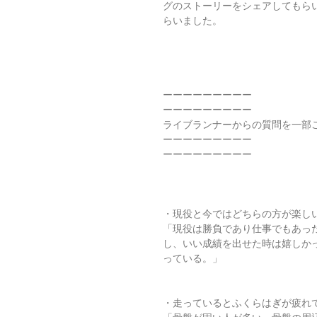
グのストーリーをシェアしてもら
らいました。
ーーーーーーーーー
ーーーーーーーーー
ライブランナーからの質問を一部
ーーーーーーーーー
ーーーーーーーーー
・現役と今ではどちらの方が楽し
「現役は勝負であり仕事でもあった
し、いい成績を出せた時は嬉しかった
っている。」
・走っているとふくらはぎが疲れ