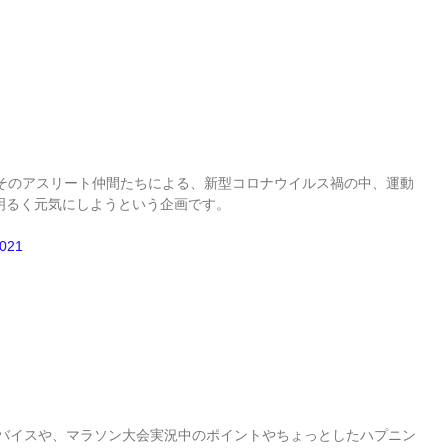
さんとそのアスリート仲間たちによる、新型コロナウイルス禍の中、運動
明るく元気にしようという企画です。
。
2021
ドバイスや、マラソン大会実況中のポイントやちょっとしたハプニン