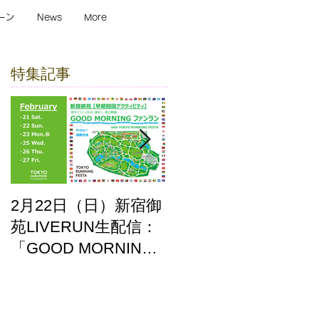
ーン
News
More
特集記事
2月22日（日）新宿御
ここはどーこだ バー
苑LIVERUN生配信：
チャルホノルルマラ
「GOOD MORNING
ソン2025 答え合わせ
ファンラン」with
TOKYO RUNNING
FESTA