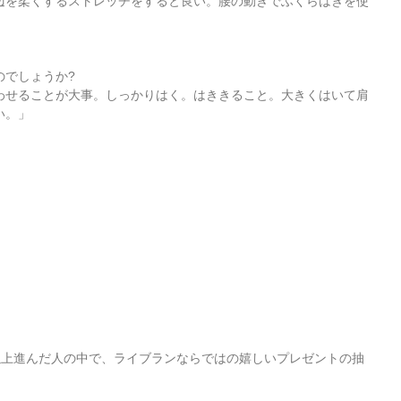
辺を柔くするストレッチをすると良い。腰の動きでふくらはぎを使
のでしょうか?
わせることが大事。しっかりはく。はききること。大きくはいて肩
い。」
km以上進んだ人の中で、ライブランならではの嬉しいプレゼントの抽