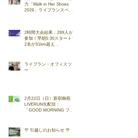
力「Walk in Her Shoes
2026」ライブランスペシ
ャルセッション実施
2時間大会結果：289人が
参加！早朝5:30スタートで
2名が31km超え
(2026.3.7)
ライブラン・オフィスツア
ー
2月22日（日）新宿御苑
LIVERUN生配信：
「GOOD MORNING ファ
ンラン」with TOKYO
RUNNING FESTA
🎊 引越しのお知らせ 🎊