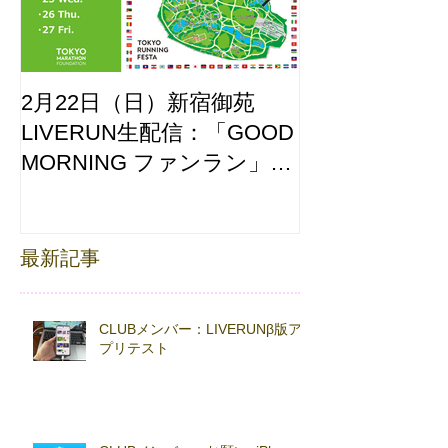
2月22日（日）新宿御苑
ここはどーこ
LIVERUN生配信：「GOOD
ホノルルマラソ
MORNING ファンラン」
え合わせ
with TOKYO RUNNING
FESTA
最新記事
CLUBメンバー：LIVERUNβ版ア
プリテスト