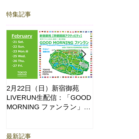
特集記事
2月22日（日）新宿御苑
ここはどーこ
LIVERUN生配信：「GOOD
ホノルルマラソ
MORNING ファンラン」
え合わせ
with TOKYO RUNNING
FESTA
最新記事