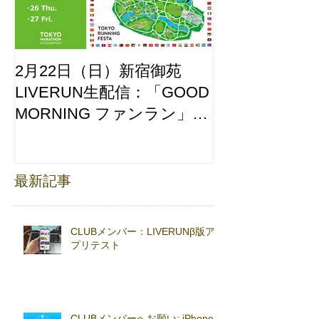
2月22日（日）新宿御苑
ここはどーこ
LIVERUN生配信：「GOOD
ホノルルマラソ
MORNING ファンラン」
え合わせ
with TOKYO RUNNING
FESTA
最新記事
CLUBメンバー：LIVERUNβ版ア
プリテスト
CLUBメンバーへお願い: iPhoneβ