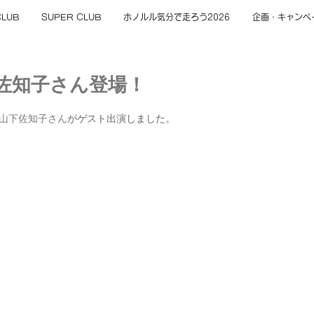
CLUB
SUPER CLUB
ホノルル気分で走ろう2026
企画・キャンペ
下佐知子さん登場！
山下佐知子さん
がゲスト出演しました。