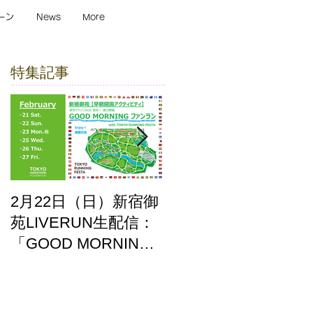
ーン
News
More
特集記事
2月22日（日）新宿御
ここはどーこだ バー
苑LIVERUN生配信：
チャルホノルルマラ
「GOOD MORNING
ソン2025 答え合わせ
ファンラン」with
TOKYO RUNNING
FESTA