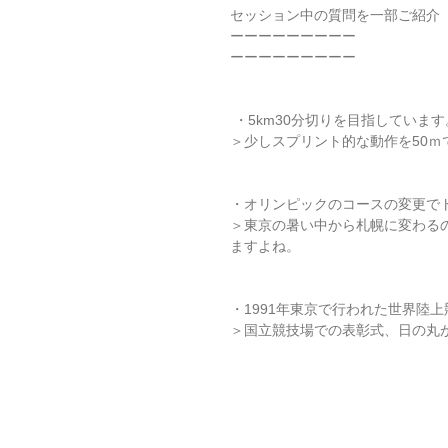
セッション中の質問を一部ご紹介
ーーーーーーーーー
ーーーーーーーーー
 ・5km30分切りを目指してい
＞少しスプリント的な動作を50ｍ
・オリンピックのコースの変更で
＞東京の暑い中から札幌に変わる
ますよね。
・1991年東京で行われた世界陸
＞国立競技場での表彰式、日の丸