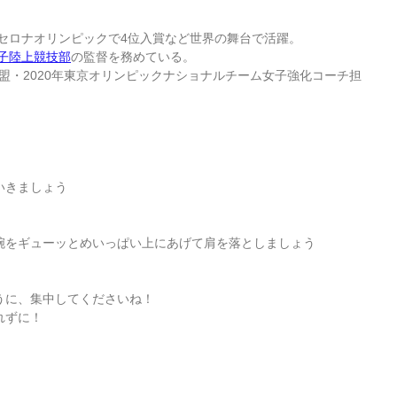
ルセロナオリンピックで4位入賞など世界の舞台で活躍。
子陸上競技部
の監督を務めている。
連盟・2020年東京オリンピックナショナルチーム女子強化コーチ担
いきましょう
腕をギューッとめいっぱい上にあげて肩を落としましょう
うに、集中してくださいね！
れずに！