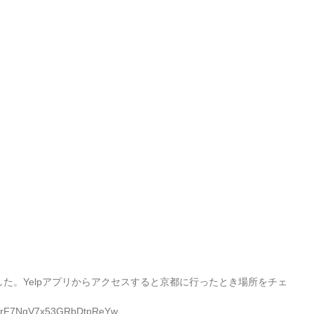
した。Yelpアプリからアクセスすると京都に行ったとき場所をチェ
on/1vrF7NqV7x53GRbDtpReYw