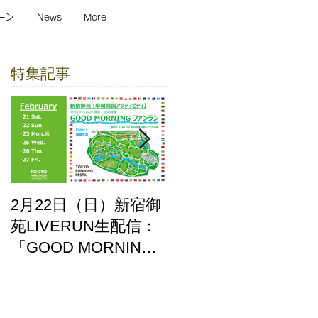
ーン
News
More
特集記事
2月22日（日）新宿御
ここはどーこだ バー
苑LIVERUN生配信：
チャルホノルルマラ
「GOOD MORNING
ソン2025 答え合わせ
ファンラン」with
TOKYO RUNNING
FESTA