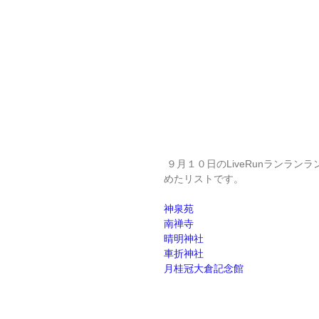
 ９月１０日のLiveRunランランランbyトレーナーMaiで紹介した秋に行きたい京都のスポットをまと
めたリストです。
神泉苑
南禅寺
晴明神社
車折神社
月桂冠大倉記念館