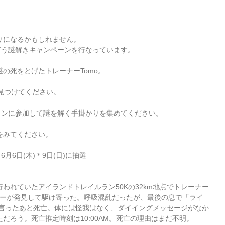
りになるかもしれません。
言う謎解きキャンペーンを行なっています。
の死をとげたトレーナーTomo。
見つけてください。
ッションに参加して謎を解く手掛かりを集めてください。
をみてください。
 6月6日(木)＊9日(日)に抽選
で行われていたアイランドトレイルラン50Kの32km地点でトレーナー
ナーが発見して駆け寄った。呼吸混乱だったが、最後の息で「ライ
と言ったあと死亡。体には怪我はなく、ダイイングメッセージがなか
だろう。死亡推定時刻は10:00AM。死亡の理由はまだ不明。