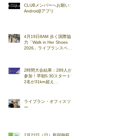
CLUBメンバーへお願い:
Androidβアプリ
4月19日8AM 歩く国際協
力「Walk in Her Shoes
2026」ライブランスペシ
ャルセッション実施
2時間大会結果：289人が
参加！早朝5:30スタートで
2名が31km超え
(2026.3.7)
ライブラン・オフィスツア
ー
2月22日（日）新宿御苑