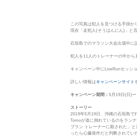
この写真は犯人を見つける手掛か
現在「走犯人(そうはんにん)」と
石垣島でのマラソン大会出場中に謎
犯人を11人のトレーナーの中から
キャンペーン中にLiveRunセ
詳しい情報は
キャンペーンサイト
キャンペーン期間：
5月19日(日)ー
ストーリー
2019年5月19日、沖縄の石垣島
Tomoが道に倒れているのをラン
ブラン トレーナーに殺された」
ったら心臓発作だと判断されていた