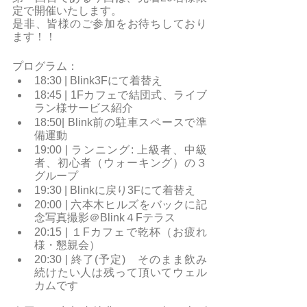
定で開催いたします。
是非、皆様のご参加をお待ちしており
ます！！
プログラム：
18:30 | Blink3Fにて着替え
18:45 | 1Fカフェで結団式、ライブ
ラン様サービス紹介
18:50| Blink前の駐車スペースで準
備運動 
19:00 | ランニング: 上級者、中級
者、初心者（ウォーキング）の３
グループ
19:30 | Blinkに戻り3Fにて着替え
20:00 | 六本木ヒルズをバックに記
念写真撮影＠Blink４Fテラス
20:15 | １Fカフェで乾杯（お疲れ
様・懇親会）
20:30 | 終了(予定)　そのまま飲み
続けたい人は残って頂いてウェル
カムです