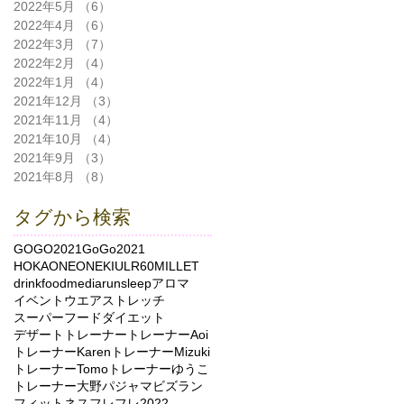
2022年5月
（6）
6件の記事
2022年4月
（6）
6件の記事
2022年3月
（7）
7件の記事
2022年2月
（4）
4件の記事
2022年1月
（4）
4件の記事
2021年12月
（3）
3件の記事
2021年11月
（4）
4件の記事
2021年10月
（4）
4件の記事
2021年9月
（3）
3件の記事
2021年8月
（8）
8件の記事
タグから検索
GOGO2021
GoGo2021
HOKAONEONE
KIU
LR60
MILLET
drink
food
media
run
sleep
アロマ
イベント
ウエア
ストレッチ
スーパーフード
ダイエット
デザート
トレーナー
トレーナーAoi
トレーナーKaren
トレーナーMizuki
トレーナーTomo
トレーナーゆうこ
トレーナー大野
パジャマ
ビズラン
フィットネス
フレフレ2022