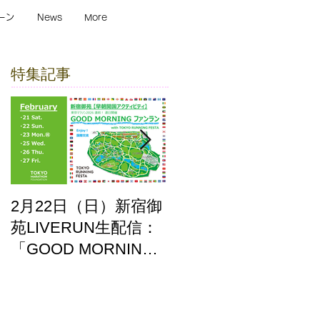
ーン
News
More
特集記事
2月22日（日）新宿御
ここはどーこだ バー
苑LIVERUN生配信：
チャルホノルルマラ
「GOOD MORNING
ソン2025 答え合わせ
ファンラン」with
TOKYO RUNNING
FESTA