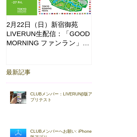
2月22日（日）新宿御苑
ここはどーこ
LIVERUN生配信：「GOOD
ホノルルマラソ
MORNING ファンラン」
え合わせ
with TOKYO RUNNING
FESTA
最新記事
CLUBメンバー：LIVERUNβ版ア
プリテスト
CLUBメンバーへお願い: iPhoneβ
版アプリ