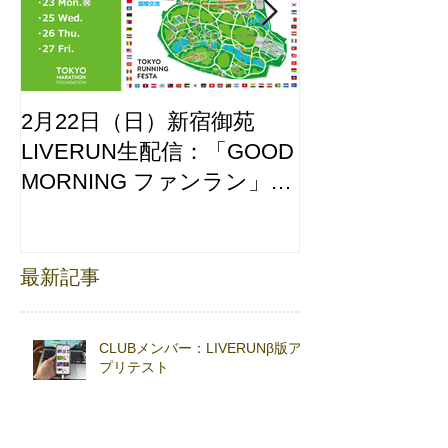
2月22日（日）新宿御苑
ここはどーこ
LIVERUN生配信：「GOOD
ホノルルマラソ
MORNING ファンラン」
え合わせ
with TOKYO RUNNING
FESTA
最新記事
CLUBメンバー：LIVERUNβ版ア
プリテスト