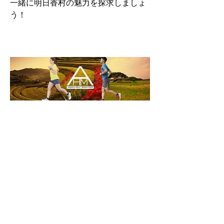
一緒に明日香村の魅力を探求しましょ
う！
7
7
4
336
コメントを追加…
最新順
トレーナーTomo