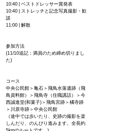
10:40 | ベストドレッサー賞発表
10:40 | ストレッチと記念写真撮影・歓
談
11:00 | 解散
​参加方法
(11/10追記：満員のため締め切りまし
た)
​コース
中央公民館＞亀石＞飛鳥水落遺跡（飛
鳥資料館）＞飛鳥寺（住職講話）＞今
西誠進堂(和菓子)＞飛鳥宮跡＞橘寺跡
＞川原寺跡＞中央公民館
（途中では歩いたり、史跡の撮影を楽
しんだり、のんびり進みます。全長約
5kmのルートです。)