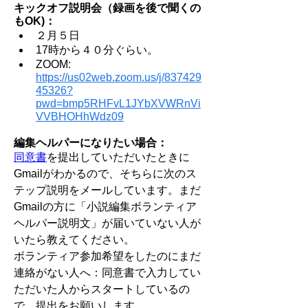
キックオフ説明会（録画を後で聞くの
もOK)：
２月５日
17時から４０分ぐらい。
​​ZOOM: 
https://us02web.zoom.us/j/837429
45326?
pwd=bmp5RHFvL1JYbXVWRnVi
VVBHOHhWdz09
編集ヘルパーになりたい場合：
同意書
を提出していただいたときに
Gmailがわかるので、そちらに次のス
テップ説明をメールしています。まだ
Gmailの方に「小説編集ボランティア
ヘルパー説明文」が届いていない人が
いたら教えてください。
ボランティア参加希望をしたのにまだ
連絡がない人へ：同意書で入力してい
ただいた人からスタートしているの
で、提出をお願いします。