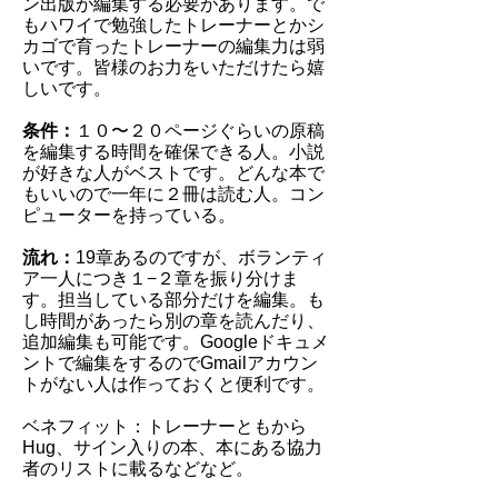
ン出版が編集する必要があります。で
もハワイで勉強したトレーナーとかシ
カゴで育ったトレーナーの編集力は弱
いです。皆様のお力をいただけたら嬉
しいです。
条件：
１０〜２０ページぐらいの原稿
を編集する時間を確保できる人。小説
が好きな人がベストです。どんな本で
もいいので一年に２冊は読む人。コン
ピューターを持っている。
流れ：
19章あるのですが、ボランティ
ア一人につき１−２章を振り分けま
す。担当している部分だけを編集。も
し時間があったら別の章を読んだり、
追加編集も可能です。Googleドキュメ
ントで編集をするのでGmailアカウン
トがない人は作っておくと便利です。
ベネフィット：トレーナーともから
Hug、サイン入りの本、本にある協力
者のリストに載るなどなど。