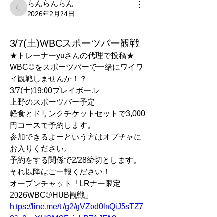
らんらんらん
らんらんらん
2026年2月24日
3/7(土)WBCスポーツバー観戦
★トレーナーyuさんの代理で投稿★
WBC⚾️をスポーツバーで一緒にワイワ
イ観戦しませんか！？
3/7(土)19:00プレイボール
上野のスポーツバー予定
軽食とドリンクチケットセットで3,000
円コースで予約します。
参加できるよーという方はオプチャに
お入りください。
予約をする関係で2/28締切とします。
それ以降はご一報ください！
オープンチャット「LRナー限定
2026WBC⚾️HUB観戦」 
https://line.me/ti/g2/gVZod0lnQiJ5sTZ7