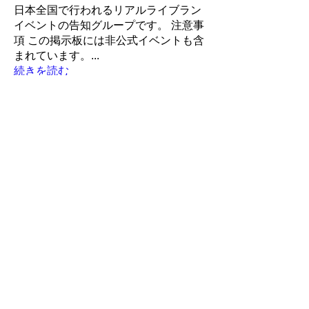
日本全国で行われるリアルライブラン
イベントの告知グループです。 注意事
項 この掲示板には非公式イベントも含
まれています。
...
続きを読む
メンバー
LiveRun
フォロー
Robin
フォロー
Robin
ポピー
フォロー
ポピー
アイランド
アイランド
フォロー
かんたろう
かんたろう
フォロー
すべてのメンバーを表示（259名）