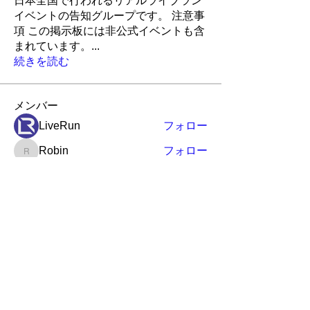
日本全国で行われるリアルライブラン
イベントの告知グループです。 注意事
項 この掲示板には非公式イベントも含
まれています。
...
続きを読む
メンバー
LiveRun
フォロー
Robin
フォロー
Robin
ポピー
フォロー
ポピー
アイランド
アイランド
フォロー
かんたろう
かんたろう
フォロー
すべてのメンバーを表示（259名）