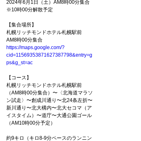
2024年6月1日（土）AM8時00分集合
※10時00分解散予定
【集合場所】
札幌リッチモンドホテル札幌駅前　
AM8時00分集合
https://maps.google.com/?
cid=11569353871627387798&entry=g
ps&g_st=ac
【コース】
札幌リッチモンドホテル札幌駅前
（AM8時00分集合）〜〈北海道マラソ
ン試走〉〜創成川通り〜北24条左折〜
新川通り〜北大構内〜北大セコマ（ア
イスタイム）〜道庁〜大通公園ゴール
（AM10時00分予定）
約9キロ（キロ8-9分ペースのランニン