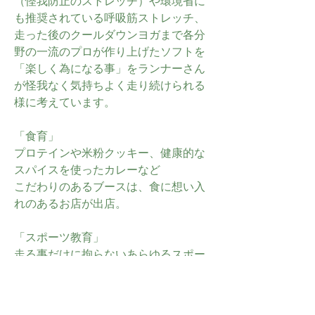
（怪我防止のストレッチ）や環境省に
も推奨されている呼吸筋ストレッチ、
走った後のクールダウンヨガまで各分
野の一流のプロが作り上げたソフトを
「楽しく為になる事」をランナーさん
が怪我なく気持ちよく走り続けられる
様に考えています。
「食育」
プロテインや米粉クッキー、健康的な
スパイスを使ったカレーなど
こだわりのあるブースは、食に想い入
れのあるお店が出店。
「スポーツ教育」
走る事だけに拘らないあらゆるスポー
ツで伸ばす！
kidsイベントは、脳と体を活性化し、
研究つくされたソフトを組み込みまし